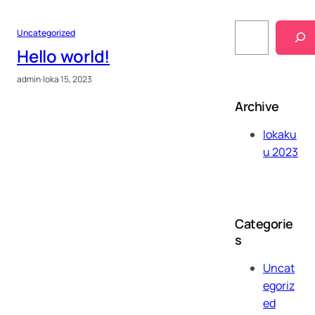
S
Uncategorized
e
a
Hello world!
r
c
admin
·
loka 15, 2023
h
Archive
lokaku
u 2023
Categorie
s
Uncat
egoriz
ed