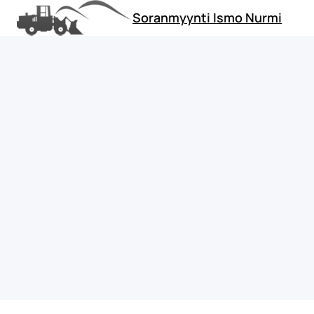
Siirry
Soranmyynti Ismo Nurmi
sisältöön