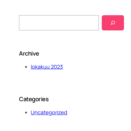
S
e
a
r
c
h
Archive
lokakuu 2023
Categories
Uncategorized